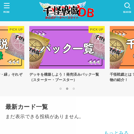
MENU
SEARCH
青・緑」それぞ
デッキを構築しよう！発売済みパック一覧
千怪戦戯とは
（スターター・ブースター）
物の紹介！
1
2
3
最新カード一覧
まだ表示できる投稿がありません。
もっとみる